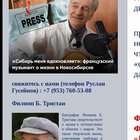
д
п
н
ч
«
д
свяжитесь с нами (телефон Руслан
Гусейнов) : +7 (953) 760-53-08
Филипп Б. Тристан
ф
Биография Филиппа Б.
Тристана свидетельствует
ф
о жизни в путешествиях
и обменах с миром. Это
также творческая жизнь,
«
отмеченная любовью к