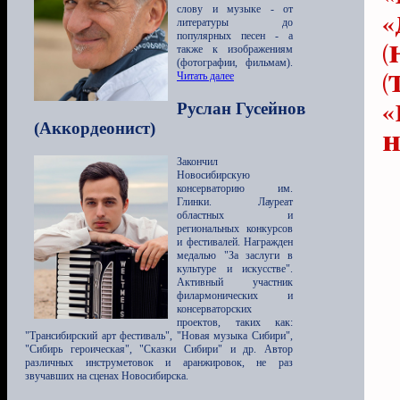
слову и музыке - от
«
литературы до
популярных песен - а
(
также к изображениям
(фотографии, фильмам).
(
Читать далее
«
Руслан Гусейнов
(Аккордеонист)
н
Закончил
Новосибирскую
консерваторию им.
Глинки. Лауреат
областных и
региональных конкурсов
и фестивалей. Награжден
медалью "За заслуги в
культуре и искусстве".
Активный участник
филармонических и
консерваторских
проектов, таких как:
"Трансибирский арт фестиваль", "Новая музыка Сибири",
"Сибирь героическая", "Сказки Сибири" и др. Автор
различных инструметовок и аранжировок, не раз
звучавших на сценах Новосибирска.