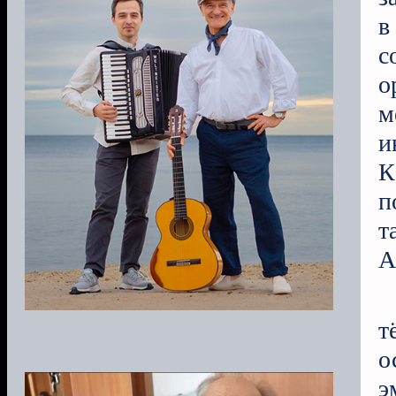
в
с
о
м
и
К
п
т
А
т
о
э