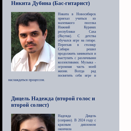
Никита Дубина (Бас-гитарист)
Никита в Новосибирск
приехал учиться из
маленького поселка
Нижний Куранах
республики Саха
(Якутия). С детства
обучался игре на гитаре.
Переехав в столицу
Сибири решил
продолжить заниматься и
выступать с различными
коллективами. Музыка -
огромная часть моей
жизни. Всегда рад
посвятить себя игре и
наслаждаться процессом.
Дицель Надежда (второй голос и
второй солист)
Надежда Дицель
(сопрано). В 2024 году с
красным дипломом
окончила