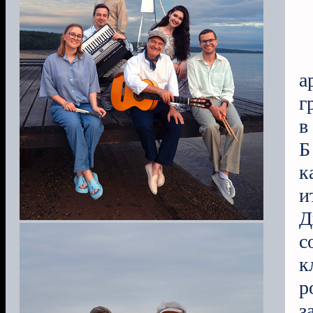
а
г
в
Б
к
и
Д
с
к
р
з