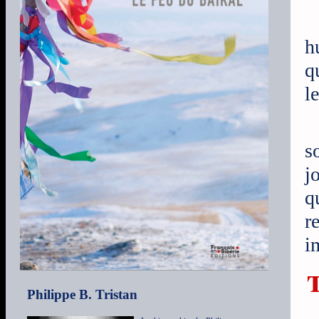
h
q
l
s
j
q
r
i
Philippe B. Tristan