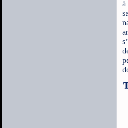
à
s
n
a
s
d
p
d