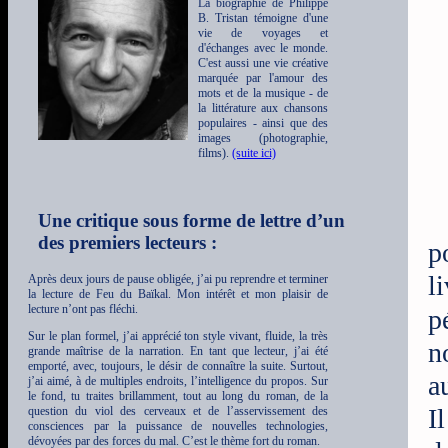
La biographie de Philippe
B. Tristan témoigne d'une
vie de voyages et
d'échanges avec le monde.
C'est aussi une vie créative
marquée par l'amour des
mots et de la musique - de
la littérature aux chansons
populaires - ainsi que des
images (photographie,
films).
(suite ici)
Une critique sous forme de lettre d’un
des premiers lecteurs :
p
l
Après deux jours de pause obligée, j’ai pu reprendre et terminer
la lecture de Feu du Baïkal. Mon intérêt et mon plaisir de
lecture n’ont pas fléchi.
p
Sur le plan formel, j’ai apprécié ton style vivant, fluide, la très
n
grande maîtrise de la narration. En tant que lecteur, j’ai été
emporté, avec, toujours, le désir de connaître la suite. Surtout,
a
j’ai aimé, à de multiples endroits, l’intelligence du propos. Sur
le fond, tu traites brillamment, tout au long du roman, de la
I
question du viol des cerveaux et de l’asservissement des
consciences par la puissance de nouvelles technologies,
dévoyées par des forces du mal. C’est le thème fort du roman.