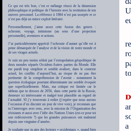
d
Ce qui est très bon, c’est ce mélange réussi de la dimension
U
philosophique et politique de l’histoire avec la restitution de ton
univers personnel. La référence à 1984 n’est pas usurpée et ce
e
n’est pas déjà un mince exploit littéraire.
Personnellement, j’aime assez cette fusion des genres :
uchronie, voyage, intimisme (au sens d’une projection
personnelle), aventures et actions.
r
J’ai particulièrement apprécié l’uchronie d’autant qu’elle est à
peine démarquée de l’analyse et de la vision de notre monde et
r
de ses virages actuels.
Je suis un peu moins séduit par l’extrapolation géopolitique de
p
deux mondes séparés Occident-Autres parties du Monde. Elle
me paraît trop simpliste et semble avaliser, dans le contexte
t
actuel, les conflits d’aujourd’hui, au risque de ne pas être
pertinente de la compréhension de l’avenir - notamment la
question écologique pourtant déterminante me semble évoquée
que superficiellement. Mais, ma critique est limitée car le
tableau que tu dresses de 2056, dans cette partie de la Russie,
d
demeure ici intéressante et malgré tout plausible au regard de
l’actualité. SI j’y trouverais à redire (j’espère que nous aurons
l’occasion d’en discuter un jour de vive voix), je reconnais que
a
tu l’interroges avec sens, avec la mission de l’Organisation des
résistants et aussi avec l’idée des Nations Unies (est-ce pour toi
s
une redécouverte ?) que les grandes puissances ont malmené
depuis une vingtaine d’années.
a
Je souhaite que tu aies des lecteurs « occidentaux », quand bien