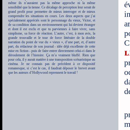
é
même ils n’auraient pas la même approche ni la même
sensibilité que la tienne. Ce décalage de perception leur serait de
grand profit pour permettre de mieux interroger et de mieux
i
comprendre les situations en cours. Les deux aspects que j’ai
spécialement appréciés sont le personnage du vieux, Victor, et
a
de sa condition dans un environnement qui lui devient étranger
et dont il est exclu et que tu parviennes à faire vivre, sans
p
simplisme, sa force de réaction. L’autre, c’est, à mon avis, la
grande trouvaille et le tour de force littéraire de la double
C
narration du point de vue du « vieux », d’une part, et, d’autre
part, du rédacteur de son journal - idée déjà excellente de cette
l
mise en fiction - puis de faire entrer directement celui-ci dans le
déroulement de l’histoire. Ça m’a vraiment bluffé. Rien que
pour cela, il y aurait matière à une transposition scénaristique au
p
cinéma. Je ne connais pas de précédent à ce dispositif
romanesque, si c’est le cas, il faudrait déposer le brevet avant
o
que les auteurs d’Hollywood reprennent le travail !
d
d
p
m