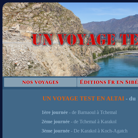
nos voyages
Éditions Fr en Sibé
UN VOYAGE TEST EN ALTAI
- du 
1ère journée
- de Barnaoul à Tchemal
2ème journée
- de Tchemal à Karakol
3ème journée
- De Karakol à Koch-Agatch