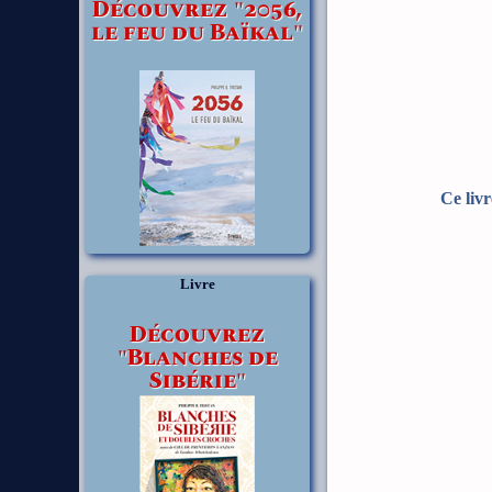
Découvrez "2056,
le feu du Baïkal"
Ce livr
Livre
Découvrez
"Blanches de
Sibérie"