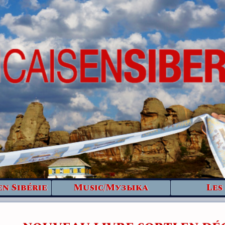
en Sibérie
Music/Музыка
Les