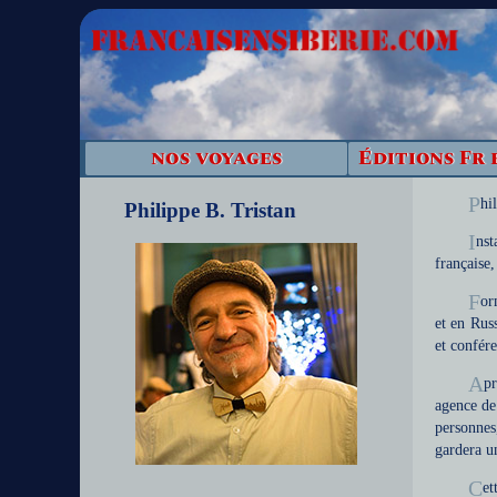
nos voyages
Éditions Fr 
P
hi
Philippe B. Tristan
I
nst
française,
F
or
et en Russ
et confére
A
pr
agence de
personnes
gardera u
C
et