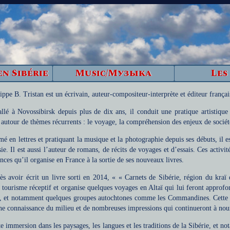
en Sibérie
Music/Музыка
Les
lippe B. Tristan est un écrivain, auteur-compositeur-interprète et éditeur français
allé à Novossibirsk depuis plus de dix ans, il conduit une pratique artistique e
 autour de thèmes récurrents : le voyage, la compréhension des enjeux de société
mé en lettres et pratiquant la musique et la photographie depuis ses débuts, il e
ie. Il est aussi l’auteur de romans, de récits de voyages et d’essais. Ces activ
nces qu’il organise en France à la sortie de ses nouveaux livres.
ès avoir écrit un livre sorti en 2014, « « Carnets de Sibérie, région du kra
 tourisme réceptif et organise quelques voyages en Altaï qui lui feront approfon
, et notamment quelques groupes autochtones comme les Commandines. Cette ac
ne connaissance du milieu et de nombreuses impressions qui continueront à nour
te immersion dans les paysages, les langues et les traditions de la Sibérie, et n