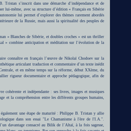
 B. Tristan s’inscrit dans une démarche d’indépendance et de
mer lui-même, avec sa structure d’édition « Français en Sibérie
te autonomie lui permet d’explorer des thèmes rarement abordés
ntérieure de la Russie, mais aussi la spiritualité des peuples de
roman « Blanches de Sibérie, et doubles croches » est un thriller
al » combine anticipation et méditation sur l’évolution de la
à faire connaître en français l’œuvre de Nikolaï Chodoev sur la
nthétique articulant traduction et commentaire d’un texte inédit
ie Centrale, et en même temps sur la réforme, début XXème, du
llier rigueur documentaire et approche pédagogique, afin de
vre cohérente et indépendante : ses livres, images et musiques
nge et la compréhension entre les différents groupes humains,
e également une étape de maturité : Philippe B. Tristan y allie
iologique dans son essai "Le Chamanisme à l'ère de l'I.A.".
’un davantage consacré au Bilik de l’Altaï, à la fois sagesse,
isme blanc, ou tengrisme. Par son approche à la fois savante et