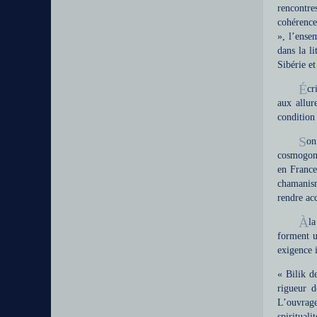
rencontre
cohérence
», l’ense
dans la li
Sibérie e
É
cr
aux allur
condition
S
on
cosmogoni
en France
chamanism
rendre acc
À
la
forment u
exigence i
« Bilik d
rigueur d
L’ouvrage
spiritual