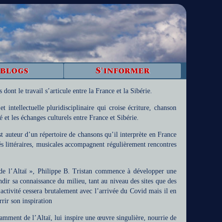
 blogs
S'informer
 dont le travail s’articule entre la France et la Sibérie.
t intellectuelle pluridisciplinaire qui croise écriture, chanson
 et les échanges culturels entre France et Sibérie.
st auteur d’un répertoire de chansons qu’il interprète en France
ités littéraires, musicales accompagnent régulièrement rencontres
ï de l’Altaï », Philippe B. Tristan commence à développer une
dir sa connaissance du milieu, tant au niveau des sites que des
tivité cessera brutalement avec l’arrivée du Covid mais il en
rir son inspiration
otamment de l’Altaï, lui inspire une œuvre singulière, nourrie de