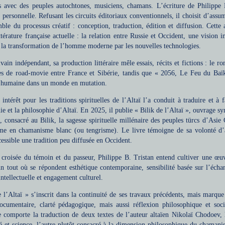
s avec des peuples autochtones, musiciens, chamans. L’écriture de Philippe
 personnelle. Refusant les circuits éditoriaux conventionnels, il choisit d’assu
mble du processus créatif : conception, traduction, édition et diffusion. Cet
ttérature française actuelle : la relation entre Russie et Occident, une vision i
t la transformation de l’homme moderne par les nouvelles technologies.
ivain indépendant, sa production littéraire mêle essais, récits et fictions : le 
es de road-movie entre France et Sibérie, tandis que « 2056, Le Feu du Baïk
 humaine dans un monde en mutation.
 intérêt pour les traditions spirituelles de l’Altaï l’a conduit à traduire et 
e et la philosophie d’Altaï. En 2025, il publie « Bilik de l’Altaï », ouvrage sy
, consacré au Bilik, la sagesse spirituelle millénaire des peuples türcs d’As
e en chamanisme blanc (ou tengrisme). Le livre témoigne de sa volonté d’a
essible une tradition peu diffusée en Occident.
 croisée du témoin et du passeur, Philippe B. Tristan entend cultiver une œu
n tout où se répondent esthétique contemporaine, sensibilité basée sur l’écha
ntellectuelle et engagement culturel.
e l’Altaï » s’inscrit dans la continuité de ses travaux précédents, mais marqu
ocumentaire, clarté pédagogique, mais aussi réflexion philosophique et soc
 comporte la traduction de deux textes de l’auteur altaïen Nikolaï Chodoev, l
ité et science, l’autre plutôt consacré à la dimension philosophique du chaman