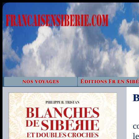
nos voyages
Éditions Fr en Sibé
B
c
l