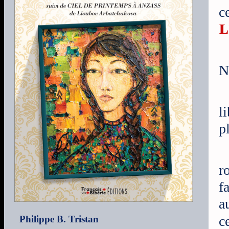
c
L
N
l
p
r
f
a
c
Philippe B. Tristan