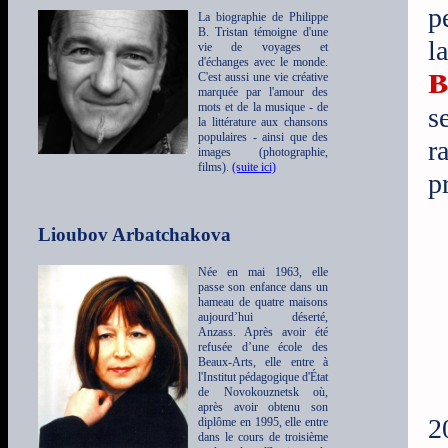
p
La biographie de Philippe
B. Tristan témoigne d'une
l
vie de voyages et
d'échanges avec le monde.
B
C'est aussi une vie créative
marquée par l'amour des
mots et de la musique - de
s
la littérature aux chansons
populaires - ainsi que des
r
images (photographie,
films).
(suite ici)
p
Lioubov Arbatchakova
Née en mai 1963, elle
passe son enfance dans un
hameau de quatre maisons
aujourd’hui déserté,
Anzass. Après avoir été
refusée d’une école des
Beaux-Arts, elle entre à
l'Institut pédagogique d'État
de Novokouznetsk où,
après avoir obtenu son
2
diplôme en 1995, elle entre
dans le cours de troisième