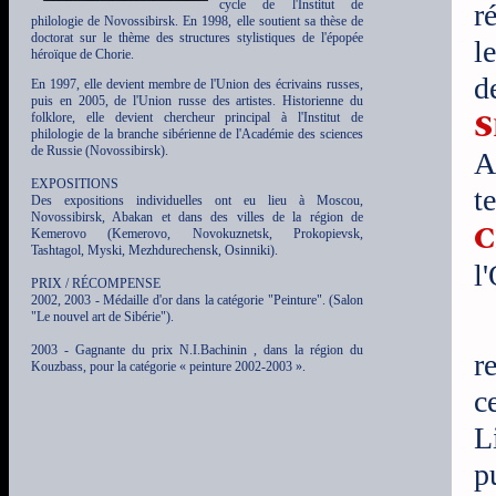
cycle de l'Institut de
r
philologie de Novossibirsk. En 1998, elle soutient sa thèse de
doctorat sur le thème des structures stylistiques de l'épopée
l
héroïque de Chorie.
d
En 1997, elle devient membre de l'Union des écrivains russes,
puis en 2005, de l'Union russe des artistes. Historienne du
S
folklore, elle devient chercheur principal à l'Institut de
philologie de la branche sibérienne de l'Académie des sciences
de Russie (Novossibirsk).
A
EXPOSITIONS
t
Des expositions individuelles ont eu lieu à Moscou,
Novossibirsk, Abakan et dans des villes de la région de
C
Kemerovo (Kemerovo, Novokuznetsk, Prokopievsk,
Tashtagol, Myski, Mezhdurechensk, Osinniki).
l
PRIX / RÉCOMPENSE
2002, 2003 - Médaille d'or dans la catégorie "Peinture". (Salon
"Le nouvel art de Sibérie").
2003 - Gagnante du prix N.I.Bachinin , dans la région du
r
Kouzbass, pour la catégorie « peinture 2002-2003 ».
c
L
p