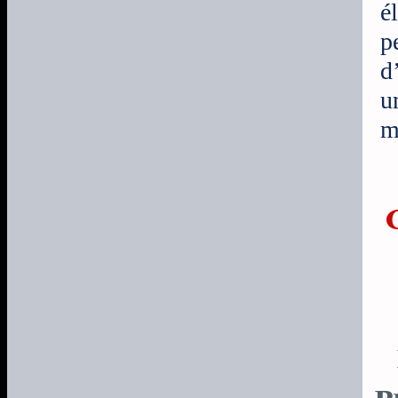
é
p
d
u
m