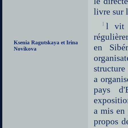
le direct
livre sur
Il vit depuis 2016 en Russie, à Novossibirsk, et se rend
régulière
Ksenia Ragutskaya et Irina
en Sibé
Novikova
organisat
structure
a organi
pays d'E
expositio
a mis en 
propos de