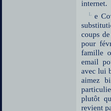
internet.
Le Covid et la guerre l'ayant obligé à trouver des activités de
substitut
coups de
pour fév
famille 
email po
avec lui 
aimez bi
particuli
plutôt q
revient pa