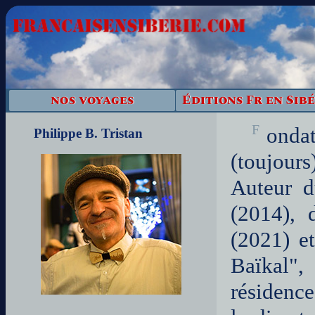
nos voyages
Éditions Fr en Sibé
Fondateur de francaisensiberie.com, Philippe B. Tristan est
Philippe B. Tristan
(toujours
Auteur d
(2014), 
(2021) e
Baïkal",
résidence