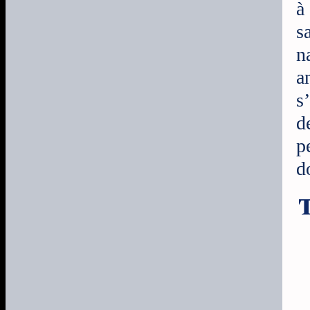
à
s
n
a
s
d
p
d