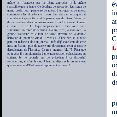
é
même ils n’auraient pas la même approche ni la même
sensibilité que la tienne. Ce décalage de perception leur serait de
grand profit pour permettre de mieux interroger et de mieux
i
comprendre les situations en cours. Les deux aspects que j’ai
spécialement appréciés sont le personnage du vieux, Victor, et
a
de sa condition dans un environnement qui lui devient étranger
et dont il est exclu et que tu parviennes à faire vivre, sans
p
simplisme, sa force de réaction. L’autre, c’est, à mon avis, la
grande trouvaille et le tour de force littéraire de la double
C
narration du point de vue du « vieux », d’une part, et, d’autre
part, du rédacteur de son journal - idée déjà excellente de cette
l
mise en fiction - puis de faire entrer directement celui-ci dans le
déroulement de l’histoire. Ça m’a vraiment bluffé. Rien que
pour cela, il y aurait matière à une transposition scénaristique au
p
cinéma. Je ne connais pas de précédent à ce dispositif
romanesque, si c’est le cas, il faudrait déposer le brevet avant
o
que les auteurs d’Hollywood reprennent le travail !
d
d
p
m