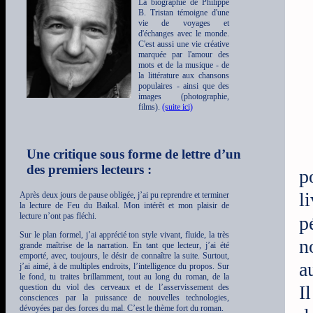
La biographie de Philippe
B. Tristan témoigne d'une
vie de voyages et
d'échanges avec le monde.
C'est aussi une vie créative
marquée par l'amour des
mots et de la musique - de
la littérature aux chansons
populaires - ainsi que des
images (photographie,
films).
(suite ici)
Une critique sous forme de lettre d’un
des premiers lecteurs :
p
l
Après deux jours de pause obligée, j’ai pu reprendre et terminer
la lecture de Feu du Baïkal. Mon intérêt et mon plaisir de
lecture n’ont pas fléchi.
p
Sur le plan formel, j’ai apprécié ton style vivant, fluide, la très
n
grande maîtrise de la narration. En tant que lecteur, j’ai été
emporté, avec, toujours, le désir de connaître la suite. Surtout,
a
j’ai aimé, à de multiples endroits, l’intelligence du propos. Sur
le fond, tu traites brillamment, tout au long du roman, de la
I
question du viol des cerveaux et de l’asservissement des
consciences par la puissance de nouvelles technologies,
dévoyées par des forces du mal. C’est le thème fort du roman.