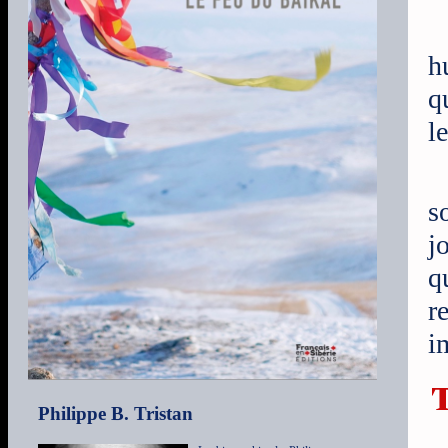
h
q
l
s
j
q
r
i
Philippe B. Tristan