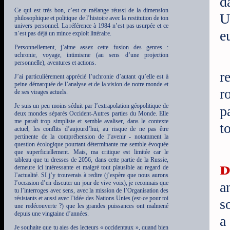
d
Ce qui est très bon, c’est ce mélange réussi de la dimension
U
philosophique et politique de l’histoire avec la restitution de ton
univers personnel. La référence à 1984 n’est pas usurpée et ce
e
n’est pas déjà un mince exploit littéraire.
Personnellement, j’aime assez cette fusion des genres :
uchronie, voyage, intimisme (au sens d’une projection
personnelle), aventures et actions.
r
J’ai particulièrement apprécié l’uchronie d’autant qu’elle est à
peine démarquée de l’analyse et de la vision de notre monde et
r
de ses virages actuels.
Je suis un peu moins séduit par l’extrapolation géopolitique de
p
deux mondes séparés Occident-Autres parties du Monde. Elle
me paraît trop simpliste et semble avaliser, dans le contexte
t
actuel, les conflits d’aujourd’hui, au risque de ne pas être
pertinente de la compréhension de l’avenir - notamment la
question écologique pourtant déterminante me semble évoquée
que superficiellement. Mais, ma critique est limitée car le
tableau que tu dresses de 2056, dans cette partie de la Russie,
d
demeure ici intéressante et malgré tout plausible au regard de
l’actualité. SI j’y trouverais à redire (j’espère que nous aurons
l’occasion d’en discuter un jour de vive voix), je reconnais que
a
tu l’interroges avec sens, avec la mission de l’Organisation des
résistants et aussi avec l’idée des Nations Unies (est-ce pour toi
s
une redécouverte ?) que les grandes puissances ont malmené
depuis une vingtaine d’années.
a
Je souhaite que tu aies des lecteurs « occidentaux », quand bien