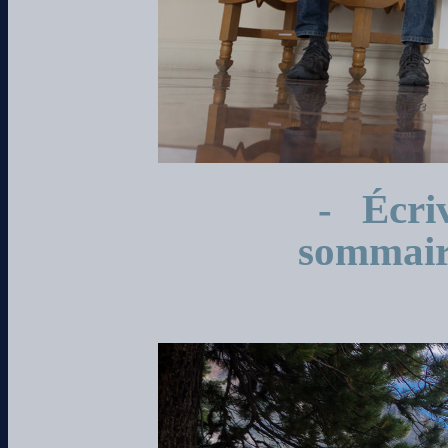
- Écriv
sommai