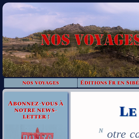
nos voyages
Éditions Fr en Sibé
Abonnez-vous à
Le
notre news-
letter !
Notre catalogue de voyages, - Nous ne pouvons plus