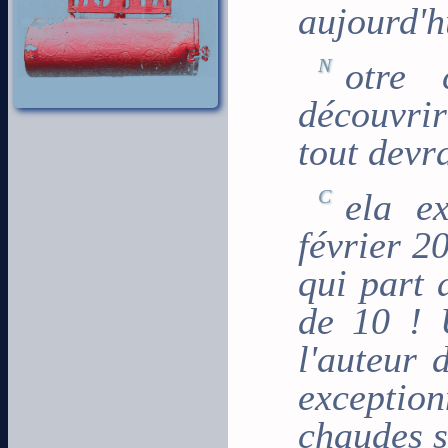
aujourd'h
Notre catalogue devient alors une façon de
découvrir
tout devr
Cela exepté un voyage que nous organisons en
février 2
qui part
de 10 ! 
l'auteur
exceptio
chaudes 